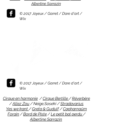
Albertine Sarrazin
© 2017 Joyeux / Garret / Dare d'art /
Wix
© 2017 Joyeux / Garret / Dare d'art /
Wix
Cirque en harmonie
/
Cirque Bertille
/
Réverbère
/
Allez Zou
/ Neige,Soseki /
Stradavarius
Yes we kant
/
Greta & Gudulf
/
Capharnaüm
Forain
/
Bord de Piste
/
Le petit bal perdu
/
Albertine Sarrazin