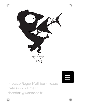
Cie Dare
d'Art
5 place Roger Mathieu - 30420
Calvisson - Email :
daredart@wanadoo.fr