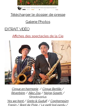
Télécharger le dossier de presse
Galerie Photos
Extrait vidéo
Affiches des spectacles de la Cie
Cirque en harmonie
/
Cirque Bertille
/
Réverbère
/
Allez Zou
/
Neige,Soseki
/
Stradavarius
Yes we kant
/
Greta & Gudulf
/
Capharnaüm
Forain
/
Bord de Piste
/
Le petit bal perdu
/