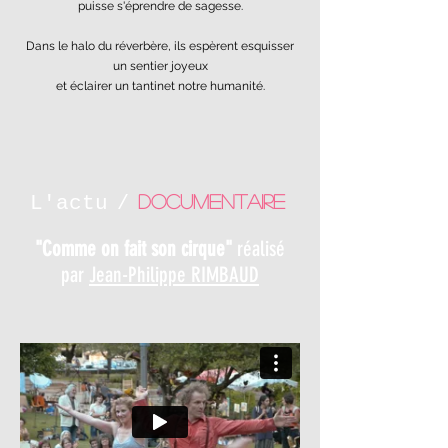
puisse s'éprendre de sagesse.
Dans le halo du réverbère, ils espèrent esquisser
un sentier joyeux
et éclairer un tantinet notre humanité.
Documentaire
L'actu
/
"Comme on fait son cirque"
réalisé
par
Jean-Philippe RIMBAUD