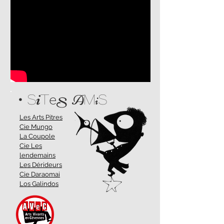
A
i
• S
i
T
m
S
S
e
Les Arts Pitres
Cie Mungo
La Coupole
Cie Les
lendemains
Les Dérideurs
Cie Daraomai
Los Galindos