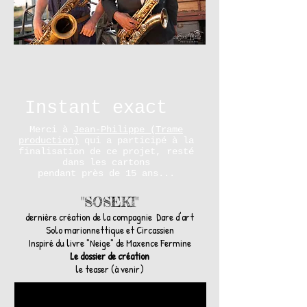
Instant exact
Merci à
Jean-Philippe (Trame
production)
qui a participé à la
finalisation de ce projet, resté
dans les cartons
pendant près de 15 ans...
"SOSEKI"
dernière création de la compagnie Dare d'art
Solo marionnettique et Circassien
Inspiré du livre "Neige" de Maxence Fermine
Le dossier de création
le teaser (à venir)