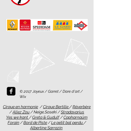
© 2017 Joyeux / Garret / Dare d'art /
Wix
Cirque en harmonie
/
Cirque Bertille
/
Réverbère
/
Allez Zou
/ Neige,Soseki /
Stradavarius
Yes we kant
/
Greta & Gudulf
/
Capharnaüm
Forain
/
Bord de Piste
/
Le petit bal perdu
/
Albertine Sarrazin