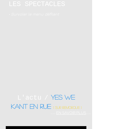
LES SPECTACLES
• Survoler le menu défilant
YES WE
L'actu
/
KANT en RUE
( sur remorque )
........
EN SAVOIR PLUS
........