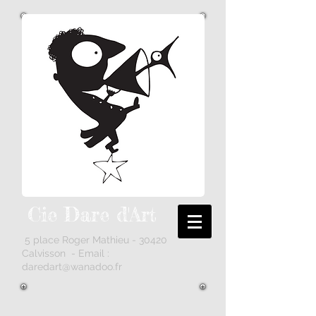
Cie Dare
d'Art
5 place Roger Mathieu - 30420
Calvisson - Email :
daredart@wanadoo.fr