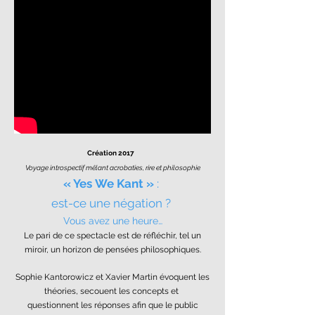
Création 2017
Voyage introspectif
mêlant acrobaties, rire et philosophie
« Yes We Kant »
:
est-ce une négation ?
Vous avez une heure…
Le pari de ce spectacle est de réfléchir, tel un
miroir, un horizon de pensées philosophiques.
Sophie Kantorowicz et Xavier Martin évoquent les
théories, secouent les concepts et
questionnent les réponses afin que le public