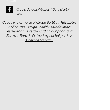
© 2017 Joyeux / Garret / Dare d'art /
Wix
Cirque en harmonie
/
Cirque Bertille
/
Réverbère
/
Allez Zou
/ Neige,Soseki /
Stradavarius
Yes we kant
/
Greta & Gudulf
/
Capharnaüm
Forain
/
Bord de Piste
/
Le petit bal perdu
/
Albertine Sarrazin