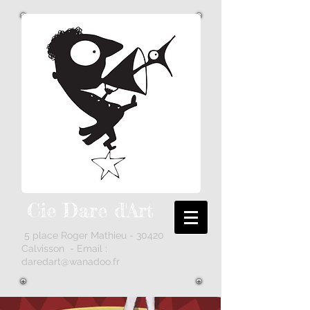
Cie Dare
d'Art
5 place Roger Mathieu - 30420
Calvisson - Email :
daredart@wanadoo.fr