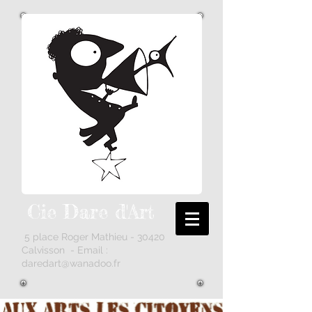
Cie Dare
d'Art
5 place Roger Mathieu - 30420
Calvisson - Email :
daredart@wanadoo.fr