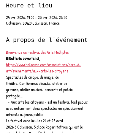
Heure et lieu
24 avr. 2026, 19:00 – 25 avr. 2026, 23:50
Calvisson, 30420 Calvisson, France
À propos de l'événement
Bienvenue au Festival des Arts Multiples
Billetterie ouverte ici
https://www.helloasso.com/associations/dare-d-
art/evenements/aux-arts-les-citoyens
Spectacles de cirque, de magie, de 
théâtre. Conférence décalée, atelier de 
gravure, atelier musical, concerts et poésie 
partagée….
  « Aux arts les citoyens » est un festival tout public 
avec notamment deux spectacles en spécialement 
adressés au jeune public   
Le festival aura lieu les 24 et 25 avril 
2026 à Calvisson, 5 place Roger Mathieu qui est le 