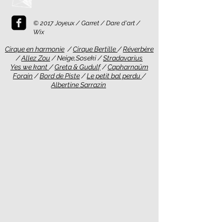
© 2017 Joyeux / Garret / Dare d'art /
Wix
Cirque en harmonie
/
Cirque Bertille
/
Réverbère
/
Allez Zou
/ Neige,Soseki /
Stradavarius
Yes we kant
/
Greta & Gudulf
/
Capharnaüm
Forain
/
Bord de Piste
/
Le petit bal perdu
/
Albertine Sarrazin