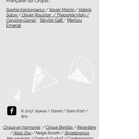
Française du Cirque…
Sophie Kantorowicz
/
Xavier Martin
/
Valérie
Salon
/
Olivier Roustan /
Théophile Vialy
/
/
/
Caroline Garret
Sibylle Gatt
Marilou
Emerial
© 2017 Joyeux / Garret / Dare d'art /
Wix
Cirque en harmonie
/
Cirque Bertille
/
Réverbère
/
Allez Zou
/ Neige,Soseki /
Stradavarius
Yes we kant
/
Greta & Gudulf
/
Capharnaüm