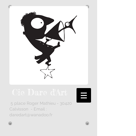
Cie Dare
d'Art
5 place Roger Mathieu - 30420
Calvisson - Email :
daredart@wanadoo.fr